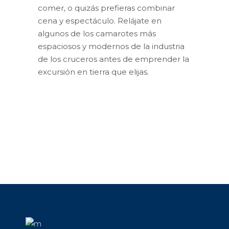
comer, o quizás prefieras combinar
cena y espectáculo. Relájate en
Costa Cruceros
algunos de los camarotes más
https://www.youtube.com/watch?
espaciosos y modernos de la industria
Royal Caribbean
v=VYqZ2lagkzU Una nueva
de los cruceros antes de emprender la
manera de viajar Nuestro
excursión en tierra que elijas.
https://www.youtube.com/watch?
objetivo es acompañarte…
v=gY6kKgY04YY Los mejores
Norwegian Cruise
destinos de vacaciones y los
mejores barcos…
https://youtu.be/sp4KvinXe48 La
exclusividad de Norwegian
Siéntete libre No hay horarios…