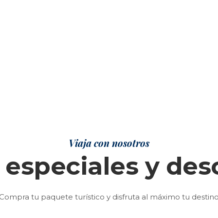
Viaja con nosotros
 especiales y de
Compra tu paquete turístico y disfruta al máximo tu destin
Mangoo
San
Santa
Austria