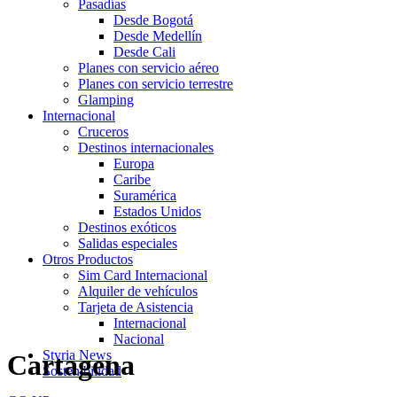
Pasadías
Desde Bogotá
Desde Medellín
Desde Cali
Planes con servicio aéreo
Planes con servicio terrestre
Glamping
Internacional
Cruceros
Destinos internacionales
Europa
Caribe
Suramérica
Estados Unidos
Destinos exóticos
Salidas especiales
Otros Productos
Sim Card Internacional
Alquiler de vehículos
Tarjeta de Asistencia
Internacional
Nacional
Styria News
Cartagena
Sostenibilidad