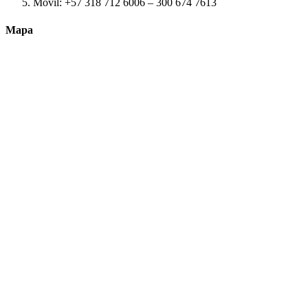
Móvil: +57 318 712 6006 – 300 674 7613
Mapa