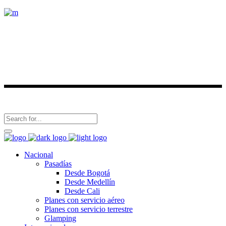
Conoce nuestros destinos y viaja con nosotros.
Últimas noticias
Síguenos en
Nacional
Pasadías
Desde Bogotá
Desde Medellín
Desde Cali
Planes con servicio aéreo
Planes con servicio terrestre
Glamping