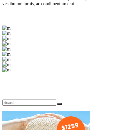
vestibulum turpis, ac condimentum erat.
Search
for: