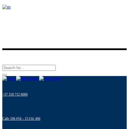
Conoce nuestros destinos y viaja con nosotros.
Últimas noticias
Síguenos en
+57 318 712 6006
Calle 106 #54 – 15 Ofc 406