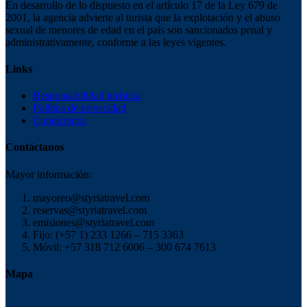
En desarrollo de lo dispuesto en el artículo 17 de la Ley 679 de
2001, la agencia advierte al turista que la explotación y el abuso
sexual de menores de edad en el país son sancionados penal y
administrativamente, conforme a las leyes vigentes.
Links
Responsabilidad turística
Política de privacidad
Contáctenos
Contáctanos
Mayor información:
mayoreo@styriatravel.com
reservas@styriatravel.com
emisiones@styriatravel.com
Fijo: (+57 1) 233 1266 – 715 3363
Móvil: +57 318 712 6006 – 300 674 7613
Mapa