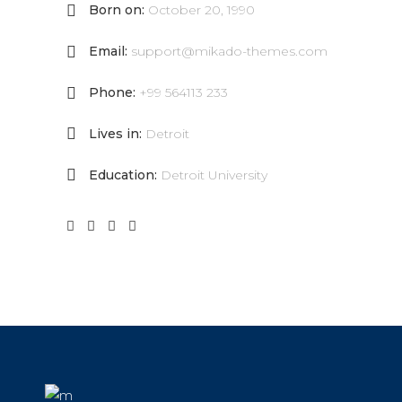
Born on:
October 20, 1990
Email:
support@mikado-themes.com
Phone:
+99 564113 233
Lives in:
Detroit
Education:
Detroit University