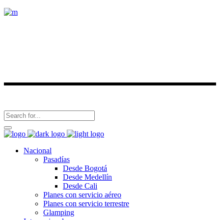
Conoce nuestros destinos y viaja con nosotros.
Últimas noticias
Síguenos en
Nacional
Pasadías
Desde Bogotá
Desde Medellín
Desde Cali
Planes con servicio aéreo
Planes con servicio terrestre
Glamping