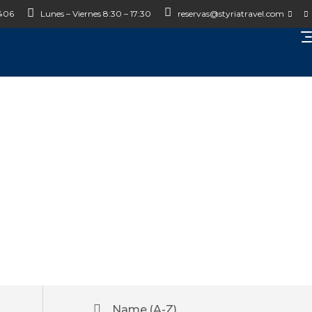
 406
Lunes – Viernes 8:30 – 17:30
reservas@styriatravel.com
Name (A-Z)