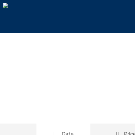
Tour 
Date
Pric