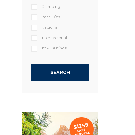
Glamping
Pasa Días
Nacional
Internacional
Int - Destinos