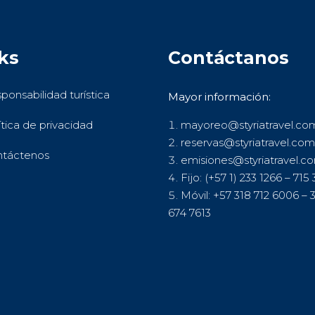
ks
Contáctanos
ponsabilidad turística
Mayor información:
ítica de privacidad
mayoreo@styriatravel.co
reservas@styriatravel.com
táctenos
emisiones@styriatravel.c
Fijo: (+57 1) 233 1266 – 715
Móvil: +57 318 712 6006 – 
674 7613