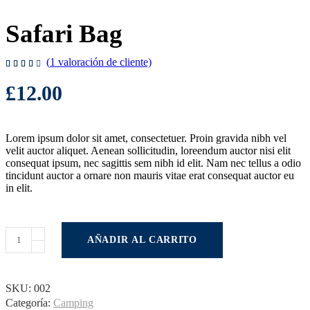
Safari Bag
(
1
valoración de cliente)
Valorado
1
4.00
sobre
£
12.00
5
basado
en
puntuación
de
cliente
Lorem ipsum dolor sit amet, consectetuer. Proin gravida nibh vel
velit auctor aliquet. Aenean sollicitudin, loreendum auctor nisi elit
consequat ipsum, nec sagittis sem nibh id elit. Nam nec tellus a odio
tincidunt auctor a ornare non mauris vitae erat consequat auctor eu
in elit.
AÑADIR AL CARRITO
SKU:
002
Categoría:
Camping