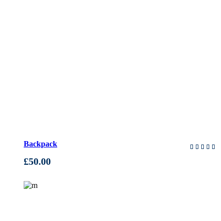
AÑADIR AL CARRITO
Backpack
en
5.00
£
50.00
de 5