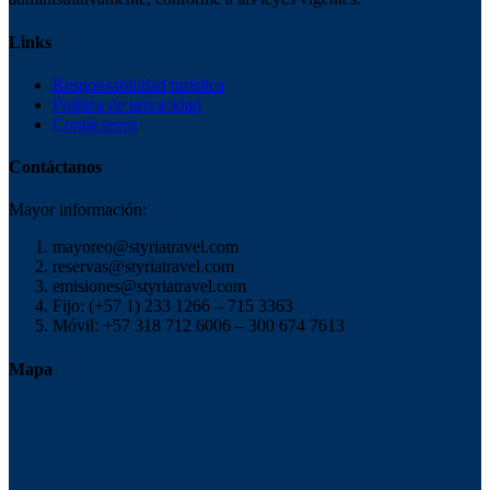
Links
Responsabilidad turística
Política de privacidad
Contáctenos
Contáctanos
Mayor información:
mayoreo@styriatravel.com
reservas@styriatravel.com
emisiones@styriatravel.com
Fijo: (+57 1) 233 1266 – 715 3363
Móvil: +57 318 712 6006 – 300 674 7613
Mapa