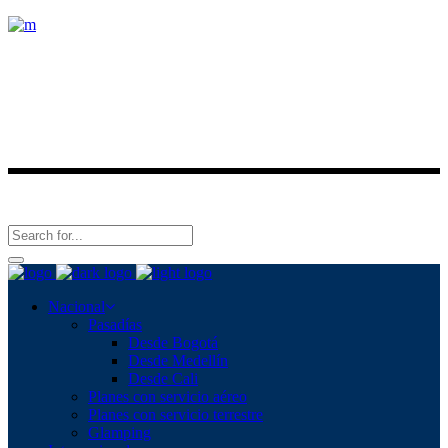
Conoce nuestros destinos y viaja con nosotros.
Últimas noticias
Síguenos en
Nacional
Pasadías
Desde Bogotá
Desde Medellín
Desde Cali
Planes con servicio aéreo
Planes con servicio terrestre
Glamping