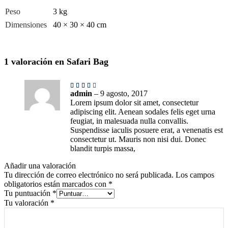
Peso
3 kg
Dimensiones
40 × 30 × 40 cm
1 valoración en
Safari Bag
Valorado
en
4
admin
–
9 agosto, 2017
de 5
Lorem ipsum dolor sit amet, consectetur
adipiscing elit. Aenean sodales felis eget urna
feugiat, in malesuada nulla convallis.
Suspendisse iaculis posuere erat, a venenatis est
consectetur ut. Mauris non nisi dui. Donec
blandit turpis massa,
Añadir una valoración
Tu dirección de correo electrónico no será publicada.
Los campos
obligatorios están marcados con
*
Tu puntuación
*
Tu valoración
*