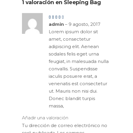
1 valoración en
Sleeping Bag
Valorado
en
4
admin
–
9 agosto, 2017
de 5
Lorem ipsum dolor sit
amet, consectetur
adipiscing elit. Aenean
sodales felis eget urna
feugiat, in malesuada nulla
convallis. Suspendisse
iaculis posuere erat, a
venenatis est consectetur
ut. Mauris non nisi dui.
Donec blandit turpis
massa,
Añadir una valoración
Tu dirección de correo electrónico no
será publicada.
Los campos