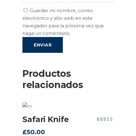
Guardar mi nombre, correo
electrónico y sitio web en este
navegador para la próxima vez que
haga un comentario.
Productos
relacionados
AÑADIR AL CARRITO
Safari Knife
Valorad
en
3.00
de
£
50.00
5