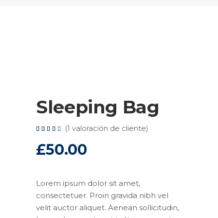
Sleeping Bag
(
1
valoración de cliente)
Valorado
1
4.00
sobre
£
50.00
5
basado
en
puntuación
de
cliente
Lorem ipsum dolor sit amet,
consectetuer. Proin gravida nibh vel
velit auctor aliquet. Aenean sollicitudin,