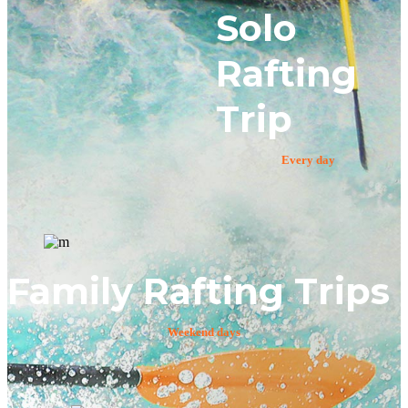
Solo
Rafting
Trip
Every day
Family Rafting Trips
Weekend days