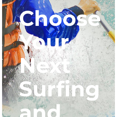
Choose
Your
Next
Surfing
and