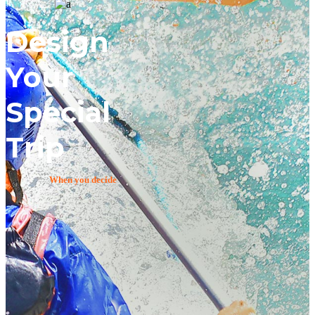
Design
Your
Special
Trip
When you decide