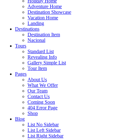
Holiday Home
Adventure Home
Destination Showcase
Vacation Home
Landing
Destinations
Destination Item
Nacional
Tours
Standard List
Revealing Info
Gallery Simple List
Tour Item
Pages
About Us
What We Offer
Our Team
Contact Us
Coming Soon
404 Error Page
Shop
Blog
List No Sidebar
List Left Sidebar
List Right Sidebar