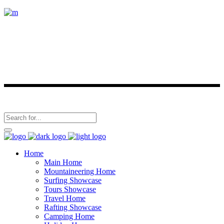
Conoce nuestros destinos y viaja con nosotros.
Últimas noticias
Síguenos en
Home
Main Home
Mountaineering Home
Surfing Showcase
Tours Showcase
Travel Home
Rafting Showcase
Camping Home