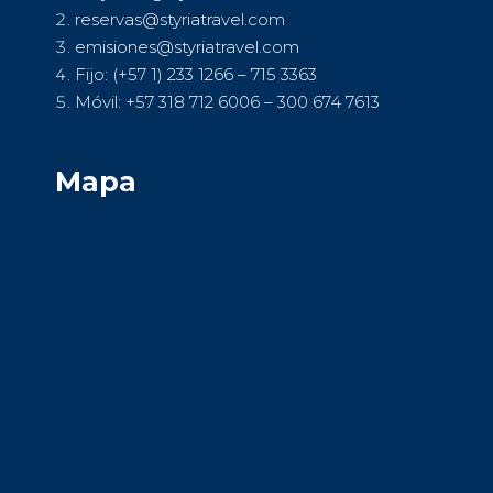
reservas@styriatravel.com
emisiones@styriatravel.com
Fijo: (+57 1) 233 1266 – 715 3363
Móvil: +57 318 712 6006 – 300 674 7613
Mapa